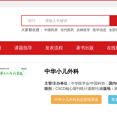
期刊
大家都在搜：
中国药房
当代医药
吉林医学
医学信息
全部
报
课题指导
发表流程
著书出版
在线
中华小儿外科
主管/主办单位：
中华医学会/中国科协；
国内
级别：
CSCD核心期刊统计源期刊;
出版地：
中华小儿外科杂志投稿通道
查