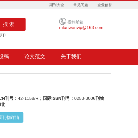
期刊大全
常见问题
企业信誉
投稿邮箱
搜 索
mlunwenvip@163.com
期刊
投稿
论文范文
关于我们
CN刊号：
42-1158/R；
国际ISSN刊号：
0253-3006
刊物
湖北
看刊物详情