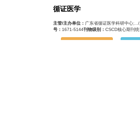
循证医学
主管/主办单位：
广东省循证医学科研中心;..
号：
1671-5144
刊物级别：
CSCD核心期刊统
循证医学杂志投稿通道
查看刊
时尚育儿
主管/主办单位：
保健文汇杂志社/保健文汇杂
-5217
刊物级别：
省级期刊;
出版地：
浙江
时尚育儿杂志投稿通道
查看刊