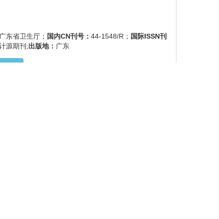
./广东省卫生厅；
国内CN刊号：
44-1548/R；
国际ISSN刊
计源期刊;
出版地：
广东
物详情
志社；
国内CN刊号：
15-1213/R；
国际ISSN刊号：
1671
物详情